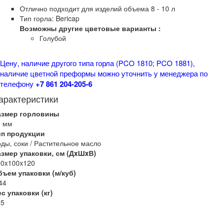
Отлично подходит для изделий объема 8 - 10 л
Тип горла: Bericap
Возможны другие цветовые варианты :
Голубой
Цену, наличие другого типа горла (PCO 1810; PCO 1881),
наличие цветной преформы можно уточнить у менеджера по
телефону
+7 861 204-205-6
арактеристики
азмер горловины
8 мм
ип продукции
ды, соки / Растительное масло
азмер упаковки, см (ДxШxВ)
20x100x120
бъем упаковки (м/куб)
44
с упаковки (кг)
85